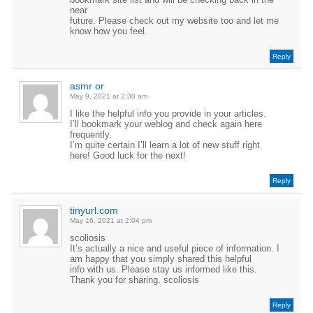
near
future. Please check out my website too and let me
know how you feel.
Reply
asmr or
May 9, 2021 at 2:30 am
I like the helpful info you provide in your articles.
I’ll bookmark your weblog and check again here
frequently.
I’m quite certain I’ll learn a lot of new stuff right
here! Good luck for the next!
Reply
tinyurl.com
May 16, 2021 at 2:04 pm
scoliosis
It’s actually a nice and useful piece of information. I
am happy that you simply shared this helpful
info with us. Please stay us informed like this.
Thank you for sharing. scoliosis
Reply