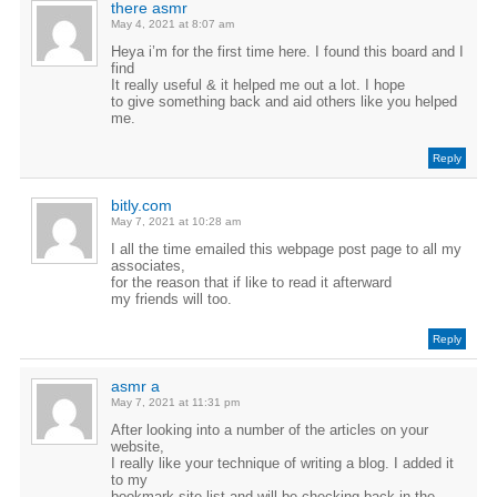
there asmr
May 4, 2021 at 8:07 am
Heya i’m for the first time here. I found this board and I
find
It really useful & it helped me out a lot. I hope
to give something back and aid others like you helped
me.
Reply
bitly.com
May 7, 2021 at 10:28 am
I all the time emailed this webpage post page to all my
associates,
for the reason that if like to read it afterward
my friends will too.
Reply
asmr a
May 7, 2021 at 11:31 pm
After looking into a number of the articles on your
website,
I really like your technique of writing a blog. I added it
to my
bookmark site list and will be checking back in the