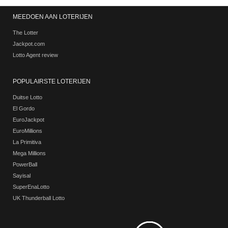
MEEDOEN AAN LOTERIJEN
The Lotter
Jackpot.com
Lotto Agent review
POPULAIRSTE LOTERIJEN
Duitse Lotto
El Gordo
EuroJackpot
EuroMillions
La Primitiva
Mega Millions
PowerBall
Sayisal
SuperEnaLotto
UK Thunderball Lotto