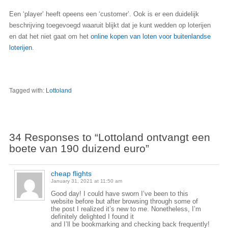
Een ‘player’ heeft opeens een ‘customer’. Ook is er een duidelijk
beschrijving toegevoegd waaruit blijkt dat je kunt wedden op loterijen
en dat het niet gaat om het
online kopen van loten voor buitenlandse
loterijen
.
Tagged with:
Lottoland
34 Responses to “Lottoland ontvangt een
boete van 190 duizend euro”
cheap flights
January 31, 2021 at 11:50 am
Good day! I could have sworn I’ve been to this
website before but after browsing through some of
the post I realized it’s new to me. Nonetheless, I’m
definitely delighted I found it
and I’ll be bookmarking and checking back frequently!