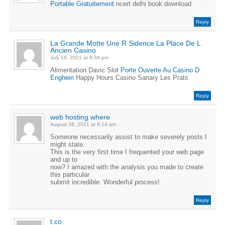
Portable Gratuitement
ncert delhi book download
Reply
La Grande Motte Une R Sidence La Place De L
Ancien Casino
July 16, 2021 at 9:34 pm
Alimentation Davic Slot
Porte Ouverte Au Casino D
Enghein
Happy Hours Casino Sanary Les Prats
Reply
web hosting where
August 28, 2021 at 8:14 am
Someone necessarily assist to make severely posts I
might state.
This is the very first time I frequented your web page
and up to
now? I amazed with the analysis you made to create
this particular
submit incredible. Wonderful process!
Reply
t.co