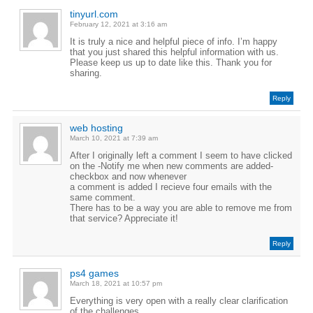
tinyurl.com
February 12, 2021 at 3:16 am
It is truly a nice and helpful piece of info. I’m happy
that you just shared this helpful information with us.
Please keep us up to date like this. Thank you for
sharing.
Reply
web hosting
March 10, 2021 at 7:39 am
After I originally left a comment I seem to have clicked
on the -Notify me when new comments are added-
checkbox and now whenever
a comment is added I recieve four emails with the
same comment.
There has to be a way you are able to remove me from
that service? Appreciate it!
Reply
ps4 games
March 18, 2021 at 10:57 pm
Everything is very open with a really clear clarification
of the challenges.