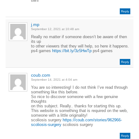
bars
Reply
j.mp
September 12, 2021 at 10:48 am
Really no matter if someone doesn’t be aware of then
its up
to other viewers that they will help, so here it happens.
ps4 games
https://bit.ly/3z5HwTp
ps4 games
Reply
coub.com
September 14, 2021 at 4:04 am
You are so interesting! I do not think I’ve read through
something like this before.
So nice to discover someone with a few genuine
thoughts
on this subject. Really.. thanks for starting this up.
This website is something that is required on the web,
someone with a little originality!
scoliosis surgery
https://coub.com/stories/962966-
scoliosis-surgery
scoliosis surgery
Reply