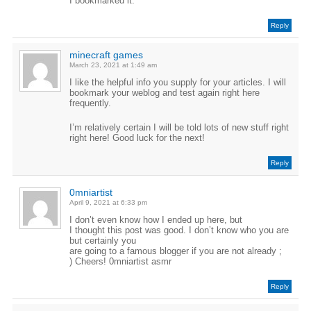
I bookmarked it.
Reply
minecraft games
March 23, 2021 at 1:49 am
I like the helpful info you supply for your articles. I will
bookmark your weblog and test again right here
frequently.
I’m relatively certain I will be told lots of new stuff right
right here! Good luck for the next!
Reply
0mniartist
April 9, 2021 at 6:33 pm
I don’t even know how I ended up here, but
I thought this post was good. I don’t know who you are
but certainly you
are going to a famous blogger if you are not already ;
) Cheers! 0mniartist asmr
Reply