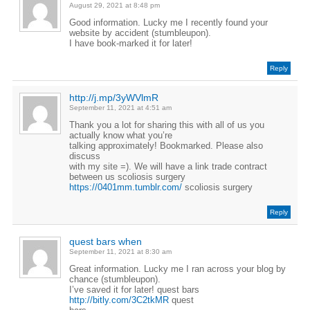
August 29, 2021 at 8:48 pm
Good information. Lucky me I recently found your
website by accident (stumbleupon).
I have book-marked it for later!
Reply
http://j.mp/3yWVlmR
September 11, 2021 at 4:51 am
Thank you a lot for sharing this with all of us you
actually know what you’re
talking approximately! Bookmarked. Please also
discuss
with my site =). We will have a link trade contract
between us scoliosis surgery
https://0401mm.tumblr.com/
scoliosis surgery
Reply
quest bars when
September 11, 2021 at 8:30 am
Great information. Lucky me I ran across your blog by
chance (stumbleupon).
I’ve saved it for later! quest bars
http://bitly.com/3C2tkMR
quest