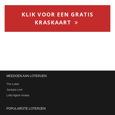
KLIK VOOR EEN GRATIS
KRASKAART
MEEDOEN AAN LOTERIJEN
The Lotter
Jackpot.com
Lotto Agent review
POPULAIRSTE LOTERIJEN