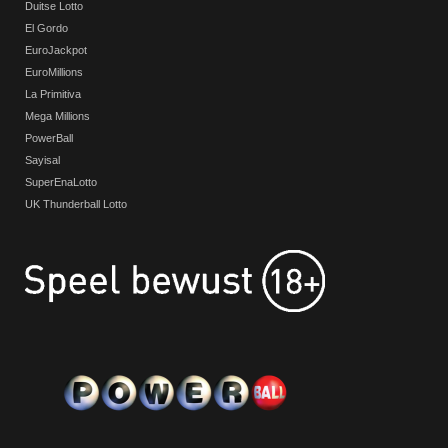
Duitse Lotto
El Gordo
EuroJackpot
EuroMillions
La Primitiva
Mega Millions
PowerBall
Sayisal
SuperEnaLotto
UK Thunderball Lotto