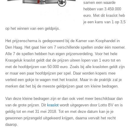
samen een waarde
hebben van 3.459.000
euro. Met dit kraslot heb
je een kans van 1 op 3,5
op het winnen van een geldprijs.
Het prijzenschema is gedeponeerd bij de Kamer van Koophandel in
Den Haag. Het gaat hier om 7 verschillende spellen onder één noemer.
Alle 7 de spellen hebben hun eigen prijzenverdeling. Voor het hele
Krasgeluk kraslot geldt dat de prijzen uiteen lopen van 1 euro tot en
met de hoofdprijzen van 50.000 euro. Zoals bij alle krasloten geldt zijn
er maar een paar hoofdprijzen per spel. Daar worden kopers mee
verleid een gokje te wagen met het kraslot. Maar in de praktijk zal je
merken dat het bij de meeste geldprijzen gaat om kleine bedragen.
Van deze kleine bedragen zijn er dan ook veel meer beschikbaar dan
van de grote prijzen. Dit
kraslot
wordt uitgegeven door Lotto BV en is
geldig tot en met 31 mei 2018. Tot en met deze datum kan je je
gewonnen prijzengeld uitgekeerd krijgen, daarna vervalt het recht
daarop.