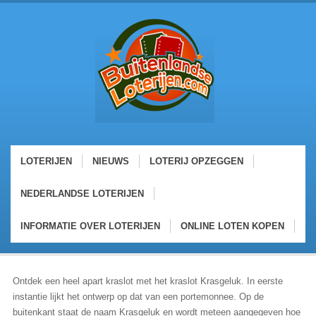
LOTERIJEN
NIEUWS
LOTERIJ OPZEGGEN
NEDERLANDSE LOTERIJEN
INFORMATIE OVER LOTERIJEN
ONLINE LOTEN KOPEN
Ontdek een heel apart kraslot met het kraslot Krasgeluk. In eerste
instantie lijkt het ontwerp op dat van een portemonnee. Op de
buitenkant staat de naam Krasgeluk en wordt meteen aangegeven hoe