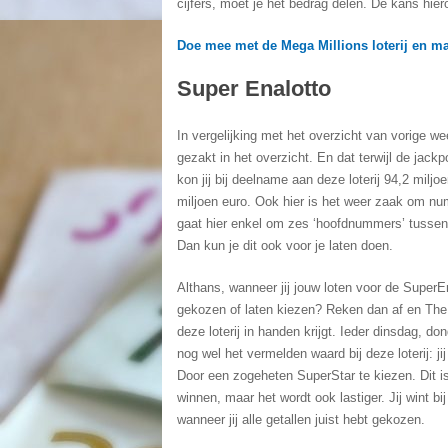
cijfers, moet je het bedrag delen. De kans hiero
Doe mee met de Mega Millions loterij en m
Super Enalotto
In vergelijking met het overzicht van vorige we
gezakt in het overzicht. En dat terwijl de jack
kon jij bij deelname aan deze loterij 94,2 mil
miljoen euro. Ook hier is het weer zaak om num
gaat hier enkel om zes ‘hoofdnummers’ tussen 
Dan kun je dit ook voor je laten doen.
Althans, wanneer jij jouw loten voor de SuperE
gekozen of laten kiezen? Reken dan af en The Lo
deze loterij in handen krijgt. Ieder dinsdag, d
nog wel het vermelden waard bij deze loterij: j
Door een zogeheten SuperStar te kiezen. Dit i
winnen, maar het wordt ook lastiger. Jij wint bij
wanneer jij alle getallen juist hebt gekozen.