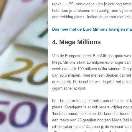
reeks 1 – 50. Vervolgens kies je ook nog twee
hebt, kun je afrekenen en speel jij mee bij de 
een trekking plaats. Indien de jackpot niet valt
Doe mee met de Euro Millions loterij en m
4. Mega Millions
Van de Europese loterij EuroMillions gaan we 
Mega Millions staat 15 miljoen euro hoger dan d
week namelijk 109 miljoen dollar winnen. Omge
dan 95,5 miljoen. Veel mensen denken dat het 
deze loterij. Dit is echter wel degelijk het ge
gigantische jackpot.
Bij The Lotter kun jij namelijk een officieel l
plaats. Overigens is er ook iedere vrijdag nog 
‘hoofdnummers’ uitkiezen. Dit keer niet tussen
een reeks van 25 getallen nog één Mega Ball k
uit de koker rollen? Dan ben jij de winnaar va