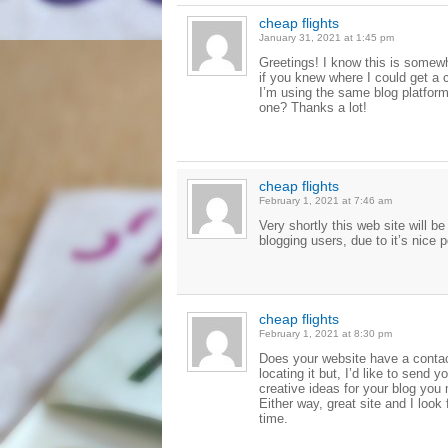
cheap flights
January 31, 2021 at 1:45 pm
Greetings! I know this is somewh
if you knew where I could get a
I’m using the same blog platfor
one? Thanks a lot!
cheap flights
February 1, 2021 at 7:46 am
Very shortly this web site will 
blogging users, due to it’s nice 
cheap flights
February 1, 2021 at 8:30 pm
Does your website have a contac
locating it but, I’d like to send 
creative ideas for your blog you 
Either way, great site and I look
time.