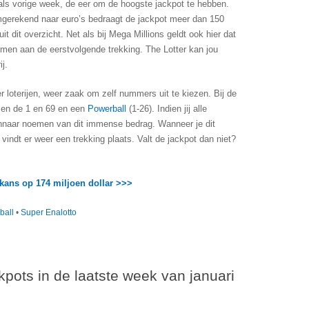
t als vorige week, de eer om de hoogste jackpot te hebben.
mgerekend naar euro’s bedraagt de jackpot meer dan 150
it dit overzicht. Net als bij Mega Millions geldt ook hier dat
nemen aan de eerstvolgende trekking. The Lotter kan jou
ij.
er loterijen, weer zaak om zelf nummers uit te kiezen. Bij de
ssen de 1 en 69 en een
Powerball
(1-26). Indien jij alle
winnaar noemen van dit immense bedrag. Wanneer je dit
dt er weer een trekking plaats. Valt de jackpot dan niet?
kans op 174 miljoen dollar >>>
ball
•
Super Enalotto
kpots in de laatste week van januari