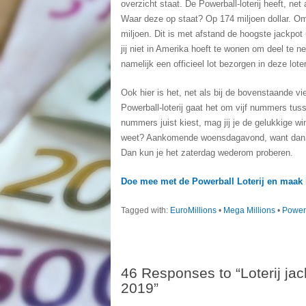
overzicht staat. De Powerball-loterij heeft, ne
Waar deze op staat? Op 174 miljoen dollar. O
miljoen. Dit is met afstand de hoogste jackpot u
jij niet in Amerika hoeft te wonen om deel te 
namelijk een officieel lot bezorgen in deze loter
Ook hier is het, net als bij de bovenstaande vi
Powerball-loterij gaat het om vijf nummers tu
nummers juist kiest, mag jij je de gelukkige 
weet? Aankomende woensdagavond, want dan vin
Dan kun je het zaterdag wederom proberen.
Doe mee met de Powerball Loterij en maak 
Tagged with:
EuroMillions
•
Mega Millions
•
Power
46 Responses to “Loterij jac
2019”