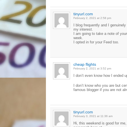
tinyurl.com
February 2, 2021 at 2:58 pm
I blog frequently and I genuinely
my interest.
I am going to take a note of you
week.
I opted in for your Feed too.
cheap flights
February 2, 2021 at 3:52 pm
I don’t even know how I ended up
I don’t know who you are but cer
famous blogger if you are not a
tinyurl.com
February 3, 2021 at 11:36 am
Hi, this weekend is good for me,