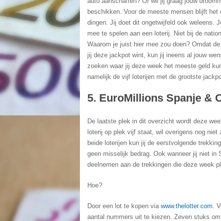
auto aanschaffen? Of wil jij graag jouw droom
beschikken. Voor de meeste mensen blijft het ec
dingen. Jij doet dit ongetwijfeld ook weleens
mee te spelen aan een loterij. Niet bij de natio
Waarom je juist hier mee zou doen? Omdat de 
jij deze jackpot wint, kun jij ineens al jouw wen
zoeken waar jij deze week het meeste geld kun
namelijk de vijf loterijen met de grootste jackpo
5. EuroMillions Spanje & 
De laatste plek in dit overzicht wordt deze we
loterij op plek vijf staat, wil overigens nog ni
beide loterijen kun jij de eerstvolgende trekking
geen misselijk bedrag. Ook wanneer jij niet in
deelnemen aan de trekkingen die deze week pl
Hoe?
Door een lot te kopen via
www.thelotter.com
. V
aantal nummers uit te kiezen. Zeven stuks om p