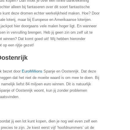
huis kopen? Dan moet je over een flinke bankrekening
hter alleen bij fantaseren over dit soort fantastische
. Je kunt deze dromen echter werkelijkheid maken. Hoe? Door
nale loterij, maar bij Europese en Amerikaanse loterijen.
jackpot hier doorgaans vele malen hoger ligt. En wanneer
sen in vervulling brengen. Heb jij geen zin om zelf uit te
t winnen? Dat komt goed uit! Wij hebben hieronder
t op een rijtje gezet!
Oostenrijk
ek bezet door
EuroMillions
Spanje en Oostenrijk. Dat deze
et zeggen dat het niet de moeite waard is om mee te doen. Bij
 namelijk liefst 84 miljoen euro winnen. Dit is natuurlijk
 Spanje of Oostenrijk woont, kun jij zonder problemen
aatsvinden.
oordat jij een lot kunt kopen, dien je nog wel even zelf een
recies te zijn. Je kiest eerst vijf ‘hoofdnummers’ uit de