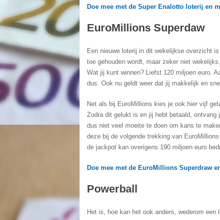
Doe mee met de Super Enalotto loterij en 
EuroMillions Superdaw
Een nieuwe loterij in dit wekelijkse overzicht is
toe gehouden wordt, maar zeker niet wekelijks. D
Wat jij kunt winnen? Liefst 120 miljoen euro. 
dus. Ook nu geldt weer dat jij makkelijk en snel
Net als bij EuroMillions kies je ook hier vijf g
Zodra dit gelukt is en jij hebt betaald, ontvang j
dus niet veel moeite te doen om kans te maken
deze bij de volgende trekking van EuroMillio
de jackpot kan overigens 190 miljoen euro bed
Doe mee met de EuroMillions Superdraw en
Powerball
Het is, hoe kan het ook anders, wederom een l