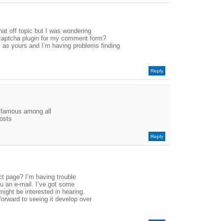
at off topic but I was wondering
 captcha plugin for my comment form?
m as yours and I’m having problems finding
Reply
be famous among all
posts
Reply
t page? I’m having trouble
you an e-mail. I’ve got some
might be interested in hearing.
 forward to seeing it develop over