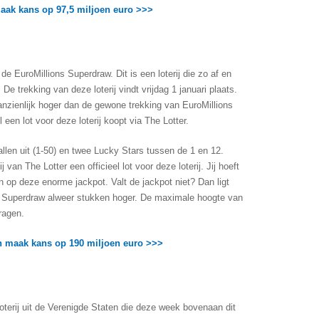
maak kans op 97,5 miljoen euro >>>
 de EuroMillions Superdraw. Dit is een loterij die zo af en
e trekking van deze loterij vindt vrijdag 1 januari plaats.
Aanzienlijk hoger dan de gewone trekking van EuroMillions
 een lot voor deze loterij koopt via The Lotter.
etallen uit (1-50) en twee Lucky Stars tussen de 1 en 12.
ij van The Lotter een officieel lot voor deze loterij. Jij hoeft
 op deze enorme jackpot. Valt de jackpot niet? Dan ligt
ns Superdraw alweer stukken hoger. De maximale hoogte van
ragen.
 maak kans op 190 miljoen euro >>>
oterij uit de Verenigde Staten die deze week bovenaan dit