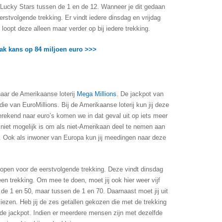
 Lucky Stars tussen de 1 en de 12. Wanneer je dit gedaan
eerstvolgende trekking. Er vindt iedere dinsdag en vrijdag
, loopt deze alleen maar verder op bij iedere trekking.
aak kans op 84 miljoen euro >>>
naar de Amerikaanse loterij
Mega Millions
. De jackpot van
ie van EuroMillions. Bij de Amerikaanse loterij kun jij deze
rekend naar euro’s komen we in dat geval uit op iets meer
niet mogelijk is om als niet-Amerikaan deel te nemen aan
val. Ook als inwoner van Europa kun jij meedingen naar deze
ot kopen voor de eerstvolgende trekking. Deze vindt dinsdag
een trekking. Om mee te doen, moet jij ook hier weer vijf
 de 1 en 50, maar tussen de 1 en 70. Daarnaast moet jij uit
iezen. Heb jij de zes getallen gekozen die met de trekking
n de jackpot. Indien er meerdere mensen zijn met dezelfde