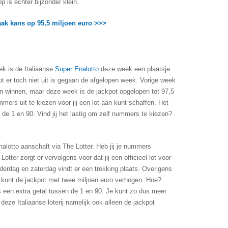
p is echter bijzonder klein.
aak kans op 95,5 miljoen euro >>>
ek is de Italiaanse
Super Enalotto
deze week een plaatsje
pot er toch niet uit is gegaan de afgelopen week. Vorige week
joen winnen, maar deze week is de jackpot opgelopen tot 97,5
mers uit te kiezen voor jij een lot aan kunt schaffen. Het
de 1 en 90. Vind jij het lastig om zelf nummers te kiezen?
nalotto aanschaft via The Lotter. Heb jij je nummers
tter zorgt er vervolgens voor dat jij een officieel lot voor
onderdag en zaterdag vindt er een trekking plaats. Overigens
ij kunt de jackpot met twee miljoen euro verhogen. Hoe?
s een extra getal tussen de 1 en 90. Je kunt zo dus meer
 deze Italiaanse loterij namelijk ook alleen de jackpot