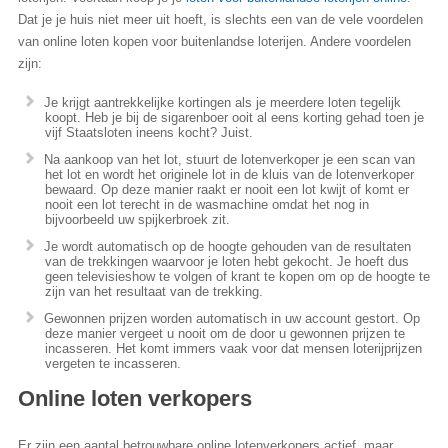
Dat je je huis niet meer uit hoeft, is slechts een van de vele voordelen
van online loten kopen voor buitenlandse loterijen. Andere voordelen
zijn:
Je krijgt aantrekkelijke kortingen als je meerdere loten tegelijk
koopt. Heb je bij de sigarenboer ooit al eens korting gehad toen je
vijf Staatsloten ineens kocht? Juist.
Na aankoop van het lot, stuurt de lotenverkoper je een scan van
het lot en wordt het originele lot in de kluis van de lotenverkoper
bewaard. Op deze manier raakt er nooit een lot kwijt of komt er
nooit een lot terecht in de wasmachine omdat het nog in
bijvoorbeeld uw spijkerbroek zit.
Je wordt automatisch op de hoogte gehouden van de resultaten
van de trekkingen waarvoor je loten hebt gekocht. Je hoeft dus
geen televisieshow te volgen of krant te kopen om op de hoogte te
zijn van het resultaat van de trekking.
Gewonnen prijzen worden automatisch in uw account gestort. Op
deze manier vergeet u nooit om de door u gewonnen prijzen te
incasseren. Het komt immers vaak voor dat mensen loterijprijzen
vergeten te incasseren.
Online loten verkopers
Er zijn een aantal betrouwbare online lotenverkopers actief, maar