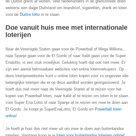
de Duitse grens af wonen. Veel Nederlanders in de grensstreek doen
weleens een dagje Duitsland om brandstof, sigaretten, drank en loten
voor de
Duitse lotto
in te slaan.
Doe vanuit huis mee met internationale
loterijen
Naar de Verenigde Staten gaan voor de Powerball of Mega Millions,
naar Spanje gaan voor de El Gordo of naar Italië gaan voor de Super
Enalotto, is een stuk moeilijker. Gelukkig hoeft dat ook niet meer. Er
zijn een aantal betrouwbare websites van online lotenverkopers. Op
deze loterijenwebsites kunt u online loten kopen voor zo ongeveer alle
belangrijke loterijen die er op deze aardbol worden georganiseerd. Je
hoeft dus niet meer naar de Verenigde Staten af te reizen voor het
kopen van Powerball loten, naar Italië af te reizen om loten in te slaan
voor Super Ena Lotto of naar Spanje af te reizen om mee te doen aan
El Gordo. Je koopt je SuperEnaLotto, El Gordo en
Powerball loten
online
!
Je hoeft je huis dus niet meer uit om mee te doen aan buitenlandse
loterijen. Voortaan koop je je
loten voor buitenlandse loterijen online
!