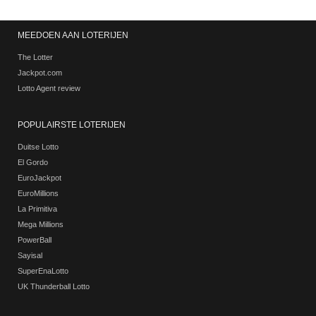
MEEDOEN AAN LOTERIJEN
The Lotter
Jackpot.com
Lotto Agent review
POPULAIRSTE LOTERIJEN
Duitse Lotto
El Gordo
EuroJackpot
EuroMillions
La Primitiva
Mega Millions
PowerBall
Sayisal
SuperEnaLotto
UK Thunderball Lotto