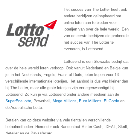
Het succes van The Lotter heeft ook
andere bedrijven geïnspireerd om
online loten aan te bieden voor
loterijen van over de hele wereld. Een
van de eerste bedrijven die probeerde
het succes van The Lotter te
evenaren, is Lottosend.
Lottosend is een Slowaaks bedrijf dat
over de hele wereld loten verkoop. Ook vanuit Nederland en België kun
je, in het Nederlands, Engels, Frans of Duits, loten kopen voor 13
verschillende internationale loterijen. Het aanbod is dus wat kleiner dan
bij The Lotter, maar alle grote loterijen zijn vertegenwoordigd bij
Lottosend. Zo kun je via Lottosend onder andere meedoen aan de
SuperEnaLotto
, Powerball,
Mega Millions
,
Euro Millions
,
El Gordo
en
de Australische Lotto.
Betalen kan op deze website via vele tientallen verschillende
betaalmethoden. Hieronder ook Bancontact Mister Cash, iDEAL, Skrill,
Neteller en de Paysafecard.