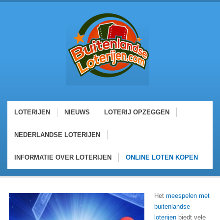
LOTERIJEN
NIEUWS
LOTERIJ OPZEGGEN
NEDERLANDSE LOTERIJEN
INFORMATIE OVER LOTERIJEN
ONLINE LOTEN KOPEN
Het
meespelen met
buitenlandse
loterijen
biedt vele