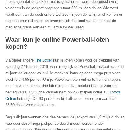
(trekkingen dat de jackpot niet is gevallen en wordt doorgeschoven)
verder en is de jackpot opgelopen naar 266 miljoen dollar. Wie weet
wordt een van de deelnemers wel 266 miljoen dollar rijker of komen er
nog een paar roll overs en overschrijdt de stand van de jackpot de
magische grens van één miljard euro wel weer!
Waar kun je online Powerball-loten
kopen?
Via onder andere
The Lotter
kun je loten kopen voor de trekking van
zaterdag 27 februari 2016, waar mogelijk de Powerball-jackpot van 266
miljoen dollar gaat vallen! Je maakt al kans op deze mega prijs voor
slechts € 4,55 per lot. Om je Powerball-loten online te kunnen kopen,
moet je wel minimaal drie loten kopen. Dat betekent dat je voor een
bedrag van € 13,65 drie kansen hebt op 266 miljoen dollar. Bij
Lottos
Online
betaal je € 4,90 per lot en bij Lottosend betaal je maar liefst
28,50 dollar voor drie kansen.
Begin dit jaar wonnen drie deelnemers de jackpot van 1,6 miljard dollar,
waardoor deze mega jackpot verdeeld moest worden onder
drie deelnemers. Een van de winnaars is het tot op heden gelukt om