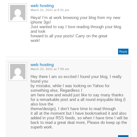
web hosting
March 21, 2021 at 8:31 pm
Heya! I’m at work browsing your blog from my new
iphone 3gs!
Just wanted to say I love reading through your blog
and look
forward to all your posts! Carry on the great
work!
Reply
web hosting
March 22, 2021 at 7:59 am
Hey there I am so excited I found your blog, I really
found you
by mistake, while I was looking on Yahoo for
something else, Regardless I
am here now and would just like to say many thanks
for a remarkable post and a all round enjoyable blog (I
also love the
theme/design), I don’t have time to read through
it all at the moment but I have bookmarked it and also
added in your RSS feeds, so when I have time I will be
back to read a great deal more, Please do keep up the
superb work.