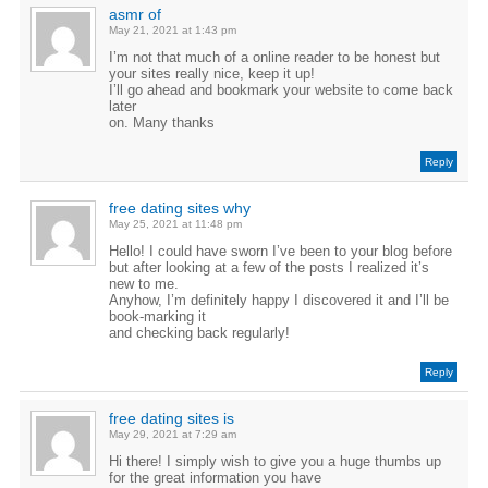
asmr of
May 21, 2021 at 1:43 pm
I’m not that much of a online reader to be honest but
your sites really nice, keep it up!
I’ll go ahead and bookmark your website to come back
later
on. Many thanks
Reply
free dating sites why
May 25, 2021 at 11:48 pm
Hello! I could have sworn I’ve been to your blog before
but after looking at a few of the posts I realized it’s
new to me.
Anyhow, I’m definitely happy I discovered it and I’ll be
book-marking it
and checking back regularly!
Reply
free dating sites is
May 29, 2021 at 7:29 am
Hi there! I simply wish to give you a huge thumbs up
for the great information you have