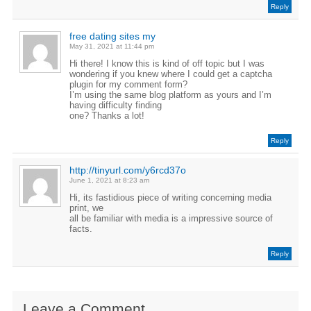
Reply
free dating sites my
May 31, 2021 at 11:44 pm
Hi there! I know this is kind of off topic but I was
wondering if you knew where I could get a captcha
plugin for my comment form?
I’m using the same blog platform as yours and I’m
having difficulty finding
one? Thanks a lot!
Reply
http://tinyurl.com/y6rcd37o
June 1, 2021 at 8:23 am
Hi, its fastidious piece of writing concerning media
print, we
all be familiar with media is a impressive source of
facts.
Reply
Leave a Comment