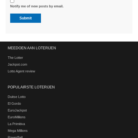
Notify me of new posts by email.
MEEDOEN AAN LOTERIJEN
The Lotter
Jackpot.com
Lotto Agent review
POPULAIRSTE LOTERIJEN
Duitse Lotto
El Gordo
EuroJackpot
EuroMillions
La Primitiva
Mega Millions
PowerBall