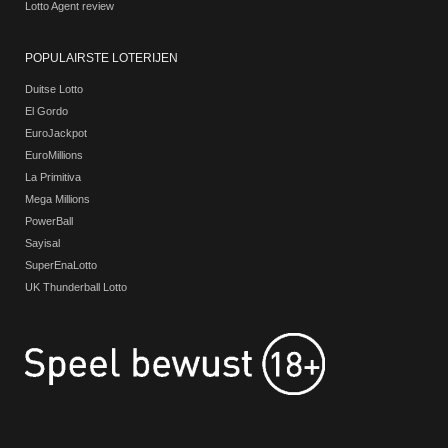
Lotto Agent review
POPULAIRSTE LOTERIJEN
Duitse Lotto
El Gordo
EuroJackpot
EuroMillions
La Primitiva
Mega Millions
PowerBall
Sayisal
SuperEnaLotto
UK Thunderball Lotto