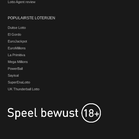
Lotto Agent review
POPULAIRSTE LOTERIJEN
Duitse Lotto
El Gordo
EuroJackpot
EuroMillions
La Primitiva
Mega Millions
PowerBall
Sayisal
SuperEnaLotto
UK Thunderball Lotto